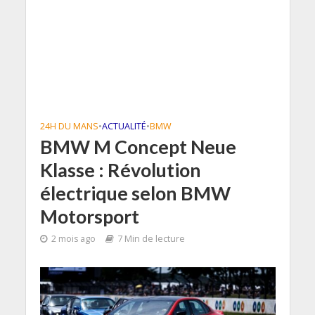
24H DU MANS
•
ACTUALITÉ
•
BMW
BMW M Concept Neue
Klasse : Révolution
électrique selon BMW
Motorsport
2 mois ago
7 Min de lecture