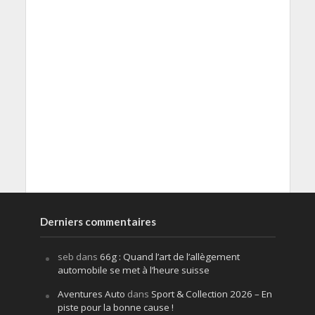
Derniers commentaires
seb
dans
66g : Quand l’art de l’allègement
automobile se met à l’heure suisse
Aventures Auto
dans
Sport & Collection 2026 – En
piste pour la bonne cause !