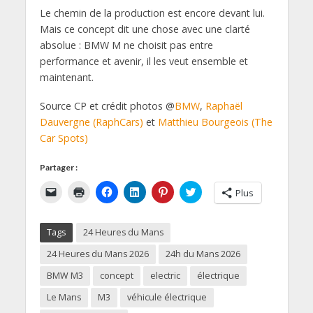
Le chemin de la production est encore devant lui.
Mais ce concept dit une chose avec une clarté
absolue : BMW M ne choisit pas entre
performance et avenir, il les veut ensemble et
maintenant.
Source CP et crédit photos @
BMW
,
Raphaël
Dauvergne (RaphCars)
et
Matthieu Bourgeois (The
Car Spots)
Partager :
C
C
C
C
C
C
Plus
l
l
l
l
l
l
i
i
i
i
i
i
q
q
q
q
q
q
u
u
u
u
u
u
Tags
24 Heures du Mans
e
e
e
e
e
e
r
r
z
z
z
z
p
p
p
p
p
p
24 Heures du Mans 2026
24h du Mans 2026
o
o
o
o
o
o
u
u
u
u
u
u
BMW M3
concept
electric
électrique
r
r
r
r
r
r
e
i
p
p
p
p
Le Mans
M3
véhicule électrique
n
m
a
a
a
a
v
p
r
r
r
r