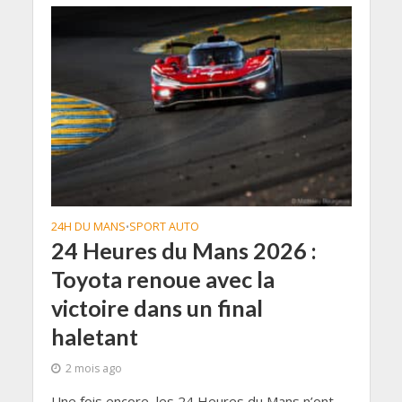
24H DU MANS
SPORT AUTO
•
24 Heures du Mans 2026 :
Toyota renoue avec la
victoire dans un final
haletant
2 mois ago
Une fois encore, les 24 Heures du Mans n’ont