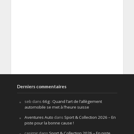
Derniers commentaires
seb
dans
66g : Quand l’art de l’allègement
automobile se met à l’heure suisse
Aventures Auto
dans
Sport & Collection 2026 – En
piste pour la bonne cause !
casimir
dans
Sport & Collection 2026 – En piste