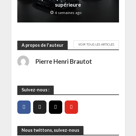
e
supérieure
)
4 semaines ago
VOIR TOUS LES ARTICLES
A propos de l'auteur
Pierre Henri Brautot
Suivez-nous :
Nous twittons, suivez-nous