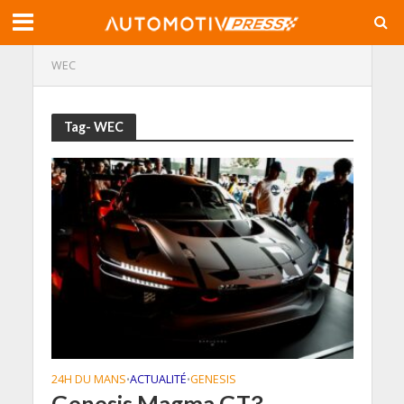
WEC
Tag- WEC
24H DU MANS
ACTUALITÉ
GENESIS
•
•
Genesis Magma GT3