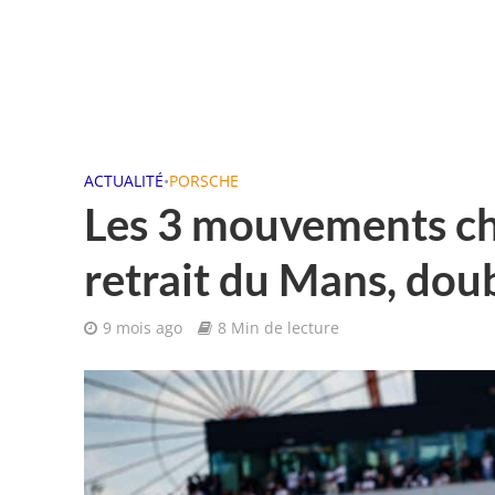
ACTUALITÉ
•
PORSCHE
Les 3 mouvements cho
retrait du Mans, doub
9 mois ago
8 Min de lecture