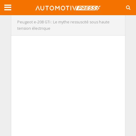
Peugeot e-208 GTi : Le mythe ressuscité sous haute
tension électrique