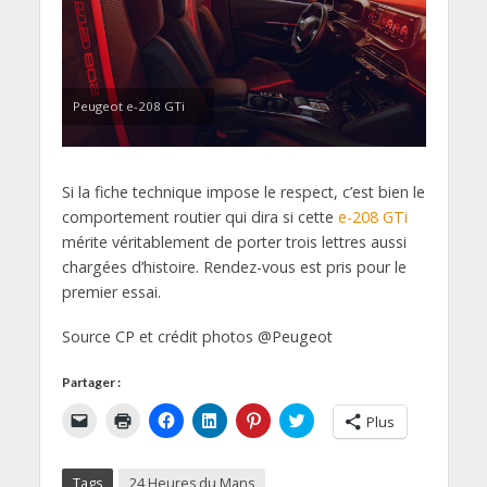
Peugeot e-208 GTi
Si la fiche technique impose le respect, c’est bien le
comportement routier qui dira si cette
e-208 GTi
mérite véritablement de porter trois lettres aussi
chargées d’histoire. Rendez-vous est pris pour le
premier essai.
Source CP et crédit photos @Peugeot
Partager :
C
C
C
C
C
C
Plus
l
l
l
l
l
l
i
i
i
i
i
i
q
q
q
q
q
q
u
u
u
u
u
u
Tags
24 Heures du Mans