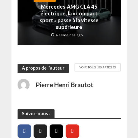
l
)
)
e
Mercedes-AMG CLA 45
e
)
f
électrique, la « compact
e
sport » passe à la vitesse
n
ê
supérieure
t
r
4 semaines ago
e
)
VOIR TOUS LES ARTICLES
A propos de l'auteur
Pierre Henri Brautot
Suivez-nous :