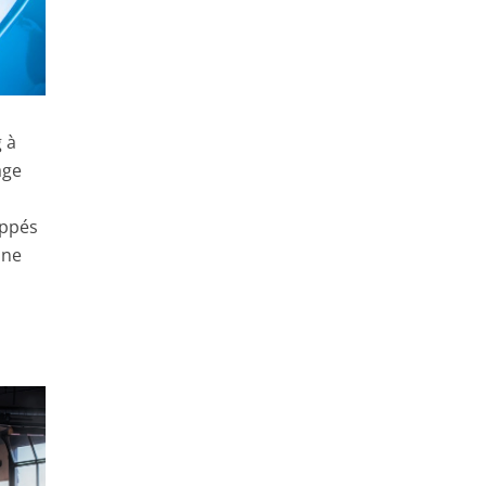
g à
age
oppés
une