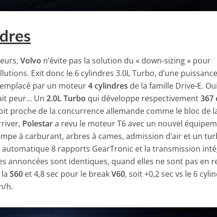
ndres
eurs,
Volvo
n’évite pas la solution du « down-sizing » pour
utions. Exit donc le 6 cylindres 3.0L Turbo, d’une puissanc
 remplacé par un moteur
4 cylindres
de la famille Drive-E. Oui
fait peur… Un
2.0L Turbo
qui développe respectivement
367 
oit proche de la concurrence allemande comme le bloc de l
rriver,
Polestar
a revu le moteur T6 avec un nouvel équipe
pompe à carburant, arbres à cames, admission d’air et un tu
e automatique 8 rapports GearTronic et la transmission inté
s annoncées sont identiques, quand elles ne sont pas en re
 la
S60
et 4,8 sec pour le break
V60
, soit +0,2 sec vs le 6 cyli
m/h.