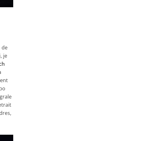
e de
, je
ch
a
ment
rbo
grale
trait
ndres,