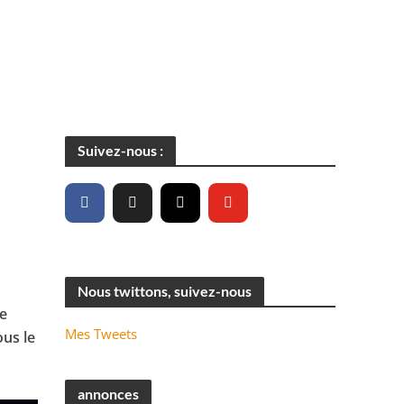
Suivez-nous :
Nous twittons, suivez-nous
me
Mes Tweets
ous le
annonces