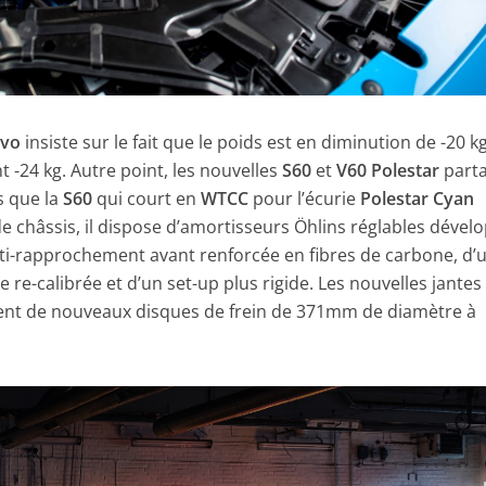
lvo
insiste sur le fait que le poids est en diminution de -20 k
t -24 kg. Autre point, les nouvelles
S60
et
V60 Polestar
part
s que la
S60
qui court en
WTCC
pour l’écurie
Polestar Cyan
 de châssis, il dispose d’amortisseurs Öhlins réglables dével
nti-rapprochement avant renforcée en fibres de carbone, d’
e re-calibrée et d’un set-up plus rigide. Les nouvelles jantes
lent de nouveaux disques de frein de 371mm de diamètre à