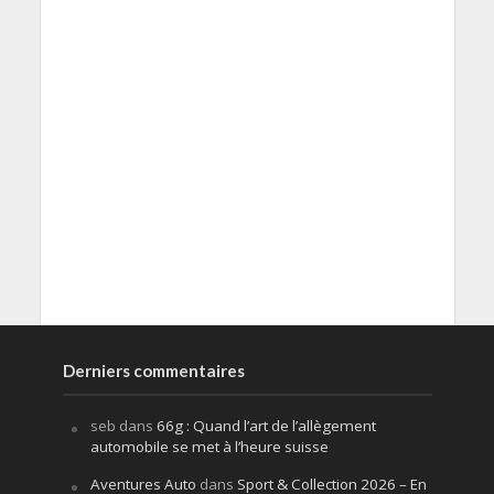
Derniers commentaires
seb
dans
66g : Quand l’art de l’allègement
automobile se met à l’heure suisse
Aventures Auto
dans
Sport & Collection 2026 – En