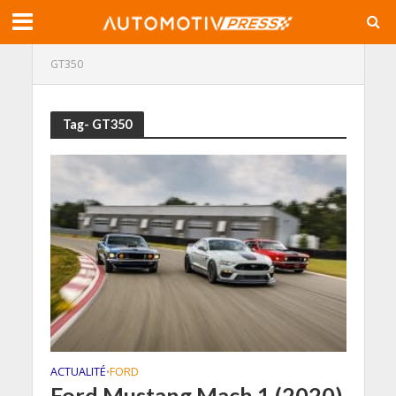
GT350
Tag- GT350
ACTUALITÉ
FORD
•
Ford Mustang Mach 1 (2020)