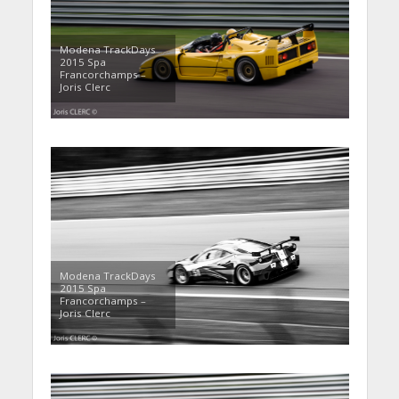
Modena TrackDays
2015 Spa
Francorchamps –
Joris Clerc
Modena TrackDays
2015 Spa
Francorchamps –
Joris Clerc