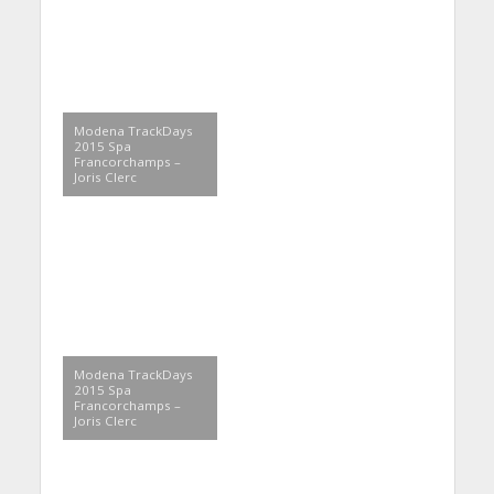
Modena TrackDays
2015 Spa
Francorchamps –
Joris Clerc
Modena TrackDays
2015 Spa
Francorchamps –
Joris Clerc