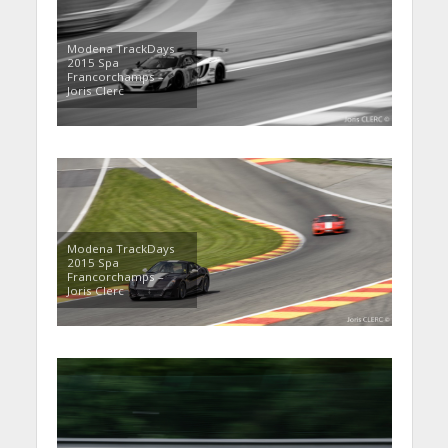
Modena TrackDays
2015 Spa
Francorchamps –
Joris Clerc
Modena TrackDays
2015 Spa
Francorchamps –
Joris Clerc