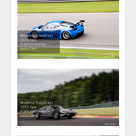
Modena TrackDays
2015 Spa
Francorchamps –
Joris Clerc
Modena TrackDays
2015 Spa
Francorchamps –
Joris Clerc