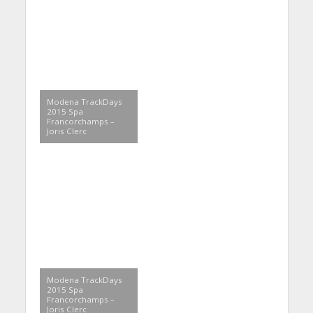
Modena TrackDays
2015 Spa
Francorchamps –
Joris Clerc
Modena TrackDays
2015 Spa
Francorchamps –
Joris Clerc