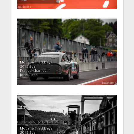
Modena TrackDays
2015 Spa
Francorchamps –
Joris Clerc
Modena TrackDays
2015 Spa