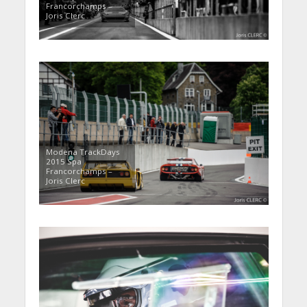
Francorchamps –
Joris Clerc
Modena TrackDays
2015 Spa
Francorchamps –
Joris Clerc