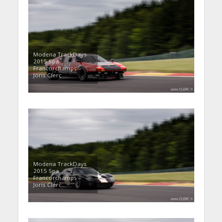
Modena TrackDays
2015 Spa
Francorchamps –
Joris Clerc
Modena TrackDays
2015 Spa
Francorchamps –
Joris Clerc