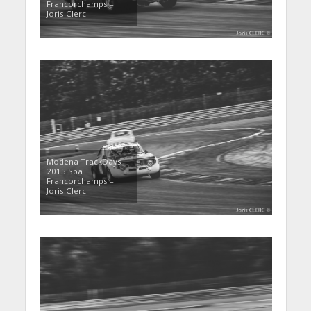
Francorchamps –
Joris Clerc
Modena TrackDays
2015 Spa
Francorchamps –
Joris Clerc