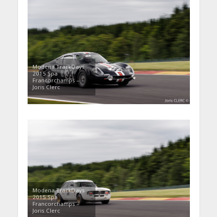
Modena TrackDays
2015 Spa
Francorchamps –
Joris Clerc
Modena TrackDays
2015 Spa
Francorchamps –
Joris Clerc