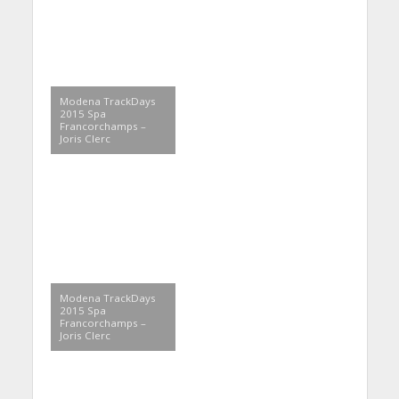
Modena TrackDays
2015 Spa
Francorchamps –
Joris Clerc
Modena TrackDays
2015 Spa
Francorchamps –
Joris Clerc