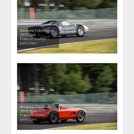
Modena TrackDays
2015 Spa
Francorchamps –
Joris Clerc
Modena TrackDays
2015 Spa
Francorchamps –
Joris Clerc