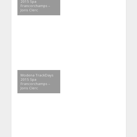
2015 Spa
Francorchamps –
Joris Clerc
Modena TrackDays
2015 Spa
Francorchamps –
Joris Clerc