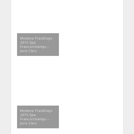
Modena TrackDays
2015 Spa
Francorchamps –
Joris Clerc
Modena TrackDays
2015 Spa
Francorchamps –
Joris Clerc