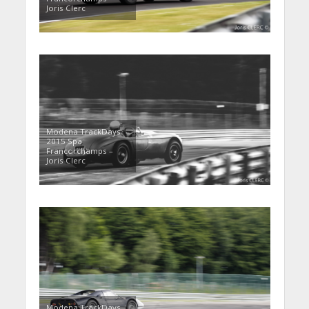
Joris Clerc
Modena TrackDays
2015 Spa
Francorchamps –
Joris Clerc
Modena TrackDays