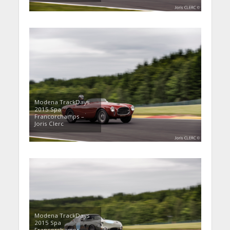
Modena TrackDays
2015 Spa
Francorchamps –
Joris Clerc
Modena TrackDays
2015 Spa
Francorchamps –