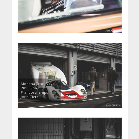
Modena TrackDays
2015 Spa
Francorchamps –
Joris Clerc