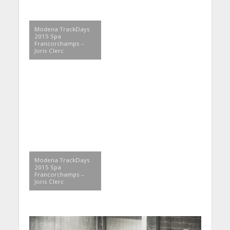
Modena TrackDays
2015 Spa
Francorchamps –
Joris Clerc
Modena TrackDays
2015 Spa
Francorchamps –
Joris Clerc