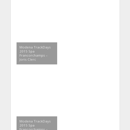
Modena TrackDays
2015 Spa
Francorchamps –
Joris Clerc
Modena TrackDays
2015 Spa
Francorchamps –