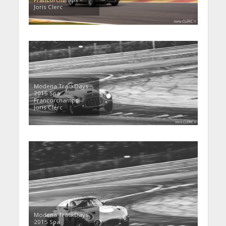
Joris Clerc
Modena TrackDays
2015 Spa
Francorchamps –
Joris Clerc
Modena TrackDays
2015 Spa