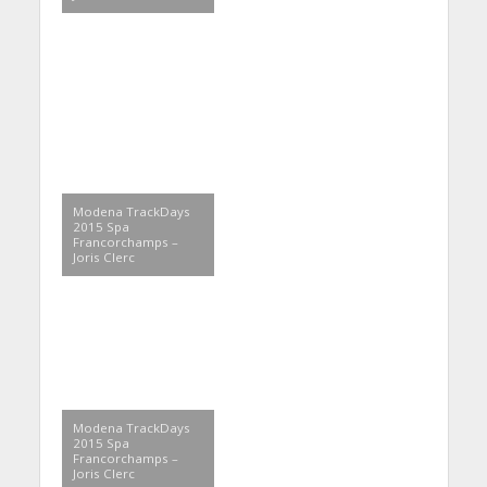
Modena TrackDays
2015 Spa
Francorchamps –
Joris Clerc
Modena TrackDays
2015 Spa
Francorchamps –
Joris Clerc