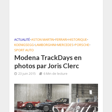
ACTUALITÉ
•
ASTON MARTIN
•
FERRARI
•
HISTORIQUE
•
KOENIGSEGG
•
LAMBORGHINI
•
MERCEDES
•
PORSCHE
•
SPORT AUTO
Modena TrackDays en
photos par Joris Clerc
23 juin 2015
6 Min de lecture
Modena TrackDays