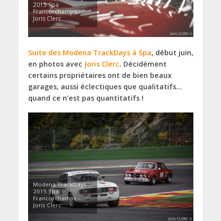
2015 Spa
Francorchamps -
Joris Clerc
Suite des Modena TrackDays à Spa
, début juin,
en photos avec
Joris Clerc
. Décidément
certains propriétaires ont de bien beaux
garages, aussi éclectiques que qualitatifs…
quand ce n’est pas quantitatifs !
Modena TrackDays
2015 Spa
Francorchamps –
Joris Clerc