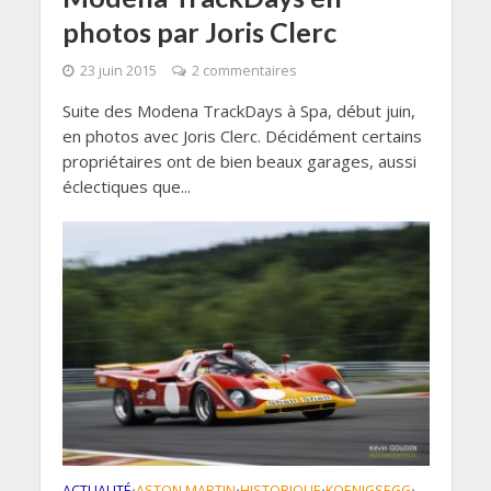
photos par Joris Clerc
23 juin 2015
2 commentaires
Suite des Modena TrackDays à Spa, début juin,
en photos avec Joris Clerc. Décidément certains
propriétaires ont de bien beaux garages, aussi
éclectiques que...
ACTUALITÉ
ASTON MARTIN
HISTORIQUE
KOENIGSEGG
•
•
•
•