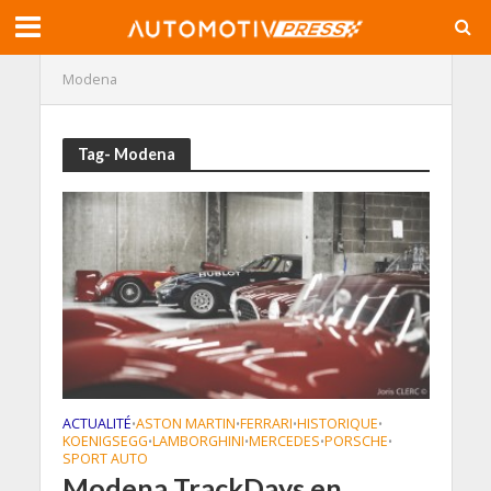
Modena
Tag- Modena
ACTUALITÉ
ASTON MARTIN
FERRARI
HISTORIQUE
•
•
•
•
KOENIGSEGG
LAMBORGHINI
MERCEDES
PORSCHE
•
•
•
•
SPORT AUTO
Modena TrackDays en