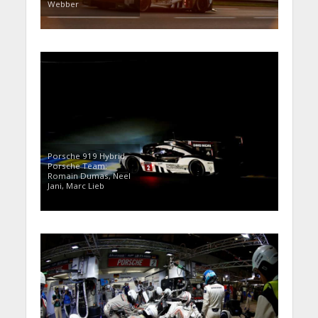
Webber
Porsche 919 Hybrid,
Porsche Team:
Romain Dumas, Neel
Jani, Marc Lieb