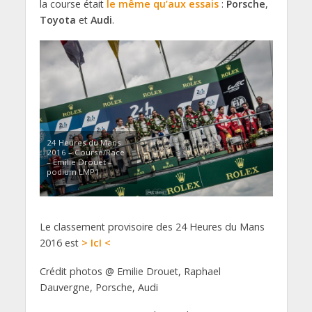
la course était
le même qu’aux essais
:
Porsche
,
Toyota
et
Audi
.
24 Heures du Mans
2016 – Course/Race
– Emilie Drouet –
podium LMP1
Le classement provisoire des 24 Heures du Mans
2016 est
> IcI <
Crédit photos @ Emilie Drouet, Raphael
Dauvergne, Porsche, Audi