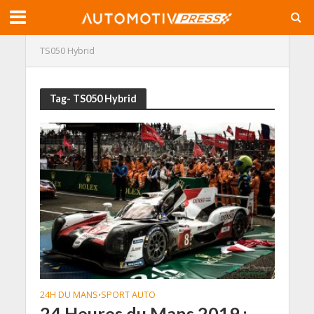
TS050 Hybrid
Tag- TS050 Hybrid
24H DU MANS
SPORT AUTO
•
24 Heures du Mans 2019 :