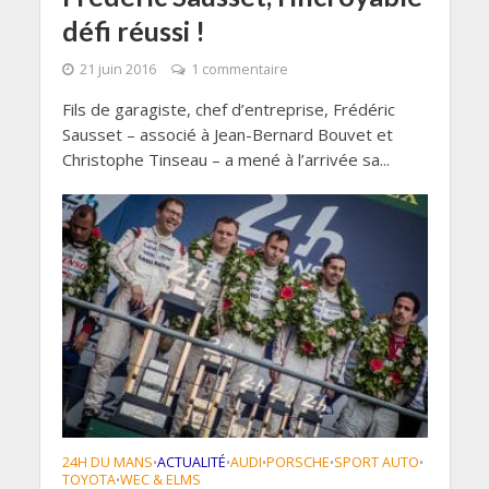
défi réussi !
21 juin 2016
1 commentaire
Fils de garagiste, chef d’entreprise, Frédéric
Sausset – associé à Jean-Bernard Bouvet et
Christophe Tinseau – a mené à l’arrivée sa...
24H DU MANS
ACTUALITÉ
AUDI
PORSCHE
SPORT AUTO
•
•
•
•
•
TOYOTA
WEC & ELMS
•