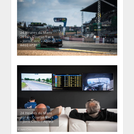
24 Heures du Mans
2016 – Course/Race
– Joris Clerc – Alpine
A460 n°36
24 Heures du Mans
2016 – Course/Race
– Joris Clerc – Alpine