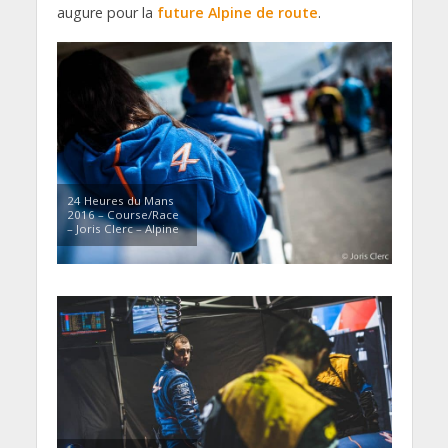
augure pour la
future Alpine de route
.
24 Heures du Mans
2016 – Course/Race
– Joris Clerc – Alpine