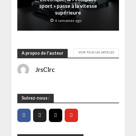
ê
t
sport » passe à la vitesse
r
e
supérieure
)
4 semaines ago
VOIR TOUS LES ARTICLES
A propos de l'auteur
JrsClrc
Suivez-nous :