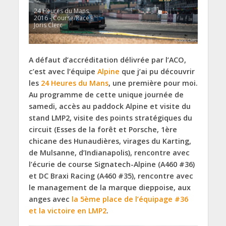
24 Heures du Mans
2016 - Course/Race -
Joris Clerc
A défaut d’accréditation délivrée par l’ACO,
c’est avec l’équipe
Alpine
que j’ai pu découvrir
les
24 Heures du Mans
, une première pour moi.
Au programme de cette unique journée de
samedi, accès au paddock Alpine et visite du
stand LMP2, visite des points stratégiques du
circuit (Esses de la forêt et Porsche, 1ère
chicane des Hunaudières, virages du Karting,
de Mulsanne, d’Indianapolis), rencontre avec
l’écurie de course Signatech-Alpine (A460 #36)
et DC Braxi Racing (A460 #35), rencontre avec
le management de la marque dieppoise, aux
anges avec
la 5ème place de l’équipage #36
et la victoire en LMP2
.