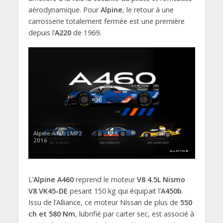
aérodynamique. Pour
Alpine
, le retour à une
carrosserie totalement fermée est une première
depuis l’
A220
de 1969.
Alpine A460 LMP2
2016
L’
Alpine A460
reprend le moteur
V8 4.5L Nismo
V8 VK45-DE
pesant 150 kg qui équipait l’
A450b
.
Issu de l’Alliance, ce moteur Nissan de plus de
550
ch et 580 Nm
, lubrifié par carter sec, est associé à