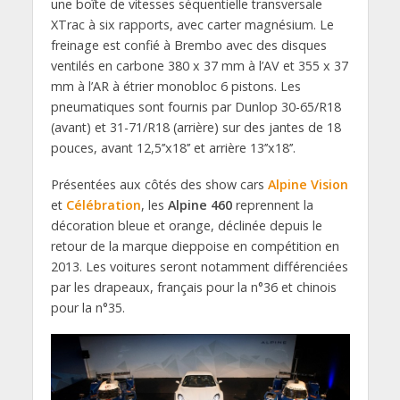
une boîte de vitesses séquentielle transversale
XTrac à six rapports, avec carter magnésium. Le
freinage est confié à Brembo avec des disques
ventilés en carbone 380 x 37 mm à l’AV et 355 x 37
mm à l’AR à étrier monobloc 6 pistons. Les
pneumatiques sont fournis par Dunlop 30-65/R18
(avant) et 31-71/R18 (arrière) sur des jantes de 18
pouces, avant 12,5’’x18’’ et arrière 13’’x18’’.
Présentées aux côtés des show cars
Alpine Vision
et
Célébration
, les
Alpine 460
reprennent la
décoration bleue et orange, déclinée depuis le
retour de la marque dieppoise en compétition en
2013. Les voitures seront notamment différenciées
par les drapeaux, français pour la n°36 et chinois
pour la n°35.