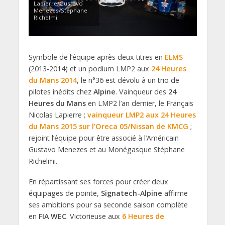
Lapierre/Gustavo
Menezes/Stéphane
Richelmi
Symbole de l’équipe après deux titres en
ELMS
(2013-2014) et un podium LMP2 aux
24 Heures
du Mans 2014
, le n°36 est dévolu à un trio de
pilotes inédits chez
Alpine
. Vainqueur des
24
Heures du Mans
en LMP2 l’an dernier, le Français
Nicolas Lapierre ;
vainqueur LMP2 aux 24 Heures
du Mans 2015 sur l’Oreca 05/Nissan de KMCG
;
rejoint l’équipe pour être associé à l’Américain
Gustavo Menezes et au Monégasque Stéphane
Richelmi.
En répartissant ses forces pour créer deux
équipages de pointe,
Signatech-Alpine
affirme
ses ambitions pour sa seconde saison complète
en
FIA WEC
. Victorieuse aux
6 Heures de