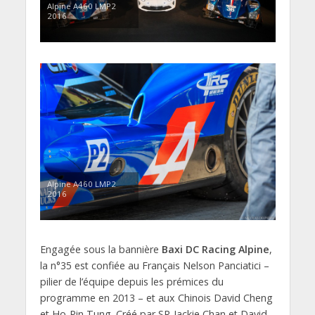
Alpine A460 LMP2
2016
Alpine A460 LMP2
2016
Engagée sous la bannière
Baxi DC Racing Alpine
,
la n°35 est confiée au Français Nelson Panciatici –
pilier de l’équipe depuis les prémices du
programme en 2013 – et aux Chinois David Cheng
et Ho-Pin Tung. Créé par SR-Jackie Chan et David