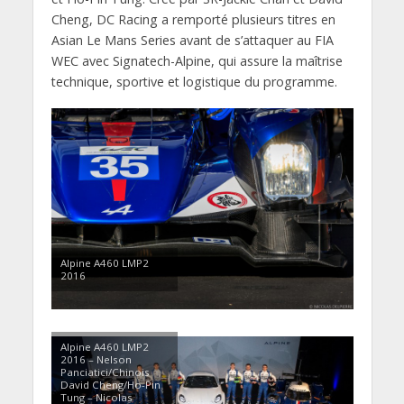
Cheng, DC Racing a remporté plusieurs titres en
Asian Le Mans Series avant de s’attaquer au FIA
WEC avec Signatech-Alpine, qui assure la maîtrise
technique, sportive et logistique du programme.
Alpine A460 LMP2
2016
Alpine A460 LMP2
2016 – Nelson
Panciatici/Chinois
David Cheng/Ho-Pin
Tung – Nicolas