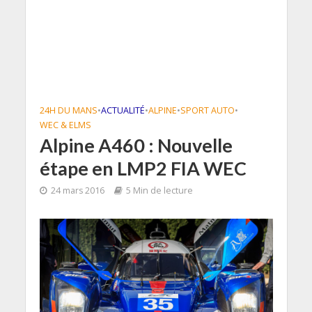
24H DU MANS
•
ACTUALITÉ
•
ALPINE
•
SPORT AUTO
•
WEC & ELMS
Alpine A460 : Nouvelle
étape en LMP2 FIA WEC
24 mars 2016
5 Min de lecture