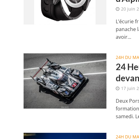
20 juin 
L’écurie 
panache la
avoir...
24H DU M
24 He
devan
17 juin 
Deux Pors
formation
samedi. L
24H DU M