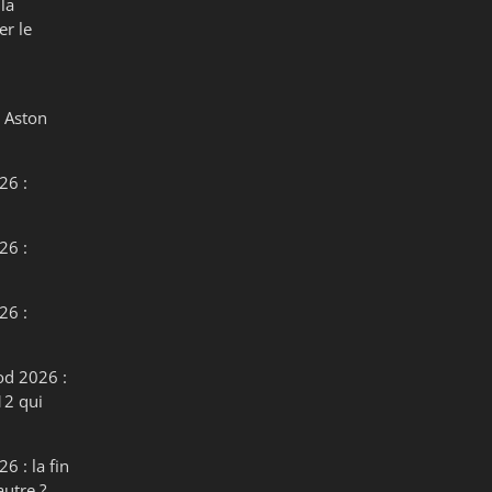
la
er le
 Aston
26 :
26 :
26 :
od 2026 :
12 qui
6 : la fin
autre ?