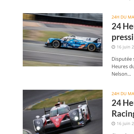
24H DU M
24 He
press
16 juin 
Disputée 
Heures du
Nelson...
24H DU M
24 He
Racin
16 juin 