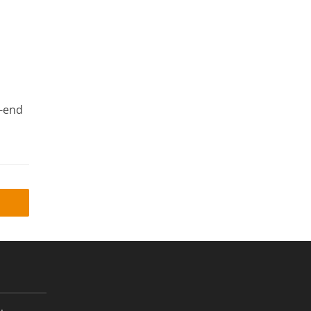
a
k-end