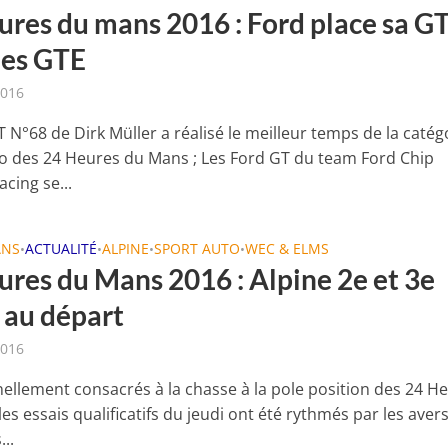
ures du mans 2016 : Ford place sa G
des GTE
2016
 N°68 de Dirk Müller a réalisé le meilleur temps de la catég
 des 24 Heures du Mans ; Les Ford GT du team Ford Chip
cing se...
ANS
ACTUALITÉ
ALPINE
SPORT AUTO
WEC & ELMS
•
•
•
•
ures du Mans 2016 : Alpine 2e et 3e
au départ
2016
nellement consacrés à la chasse à la pole position des 24 H
es essais qualificatifs du jeudi ont été rythmés par les aver
..