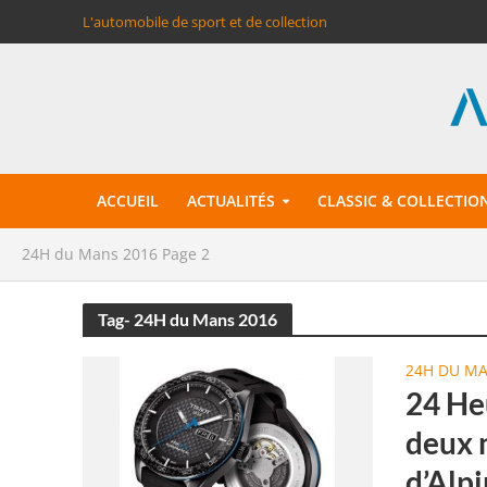
L'automobile de sport et de collection
ACCUEIL
ACTUALITÉS
CLASSIC & COLLECTIO
24H du Mans 2016
Page 2
Tag- 24H du Mans 2016
24H DU M
24 He
deux 
d’Alp