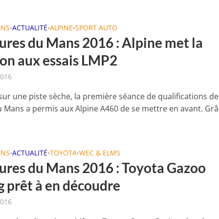
ANS
ACTUALITÉ
ALPINE
SPORT AUTO
•
•
•
ures du Mans 2016 : Alpine met la
ion aux essais LMP2
2016
sur une piste sèche, la première séance de qualifications de
 Mans a permis aux Alpine A460 de se mettre en avant. Grâ
ANS
ACTUALITÉ
TOYOTA
WEC & ELMS
•
•
•
ures du Mans 2016 : Toyota Gazoo
g prêt à en découdre
2016