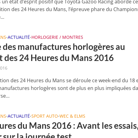
s un état d’esprit positif que Toyota Gazoo Racing aborde ce
tion des 24 Heures du Mans, l’épreuve phare du Champion
..
ANS
ACTUALITÉ
HORLOGERIE / MONTRES
•
•
 des manufactures horlogères au
t des 24 Heures du Mans 2016
2016
ition des 24 Heures du Mans se déroule ce week-end du 18 e
 manufactures horlogères sont de plus en plus impliquées d
se...
ANS
ACTUALITÉ
SPORT AUTO
WEC & ELMS
•
•
•
ures du Mans 2016 : Avant les essais
 sur la journée test