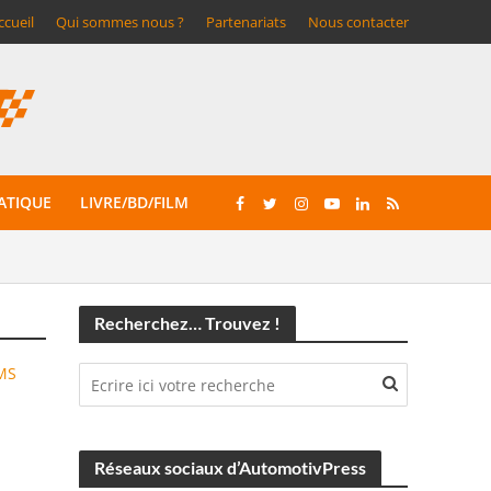
ccueil
Qui sommes nous ?
Partenariats
Nous contacter
ATIQUE
LIVRE/BD/FILM
Recherchez… Trouvez !
MS
Réseaux sociaux d’AutomotivPress