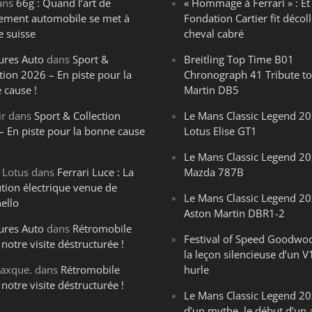
ans
66g : Quand l’art de
« Hommage à Ferrari » : Et 
ègement automobile se met à
Fondation Cartier fit décoll
e suisse
cheval cabré
ures Auto
dans
Sport &
Breitling Top Time B01
tion 2026 – En piste pour la
Chronograph 41 Tribute to
 cause !
Martin DB5
ir
dans
Sport & Collection
Le Mans Classic Legend 20
– En piste pour la bonne cause
Lotus Elise GT1
Le Mans Classic Legend 20
 Lotus
dans
Ferrari Luce : La
Mazda 787B
ution électrique venue de
Le Mans Classic Legend 20
ello
Aston Martin DBR1-2
ures Auto
dans
Rétromobile
Festival of Speed Goodwo
notre visite déstructurée !
la leçon silencieuse d’un V
axque.
dans
Rétromobile
hurle
notre visite déstructurée !
Le Mans Classic Legend 202
d’un mythe, le début d’un 