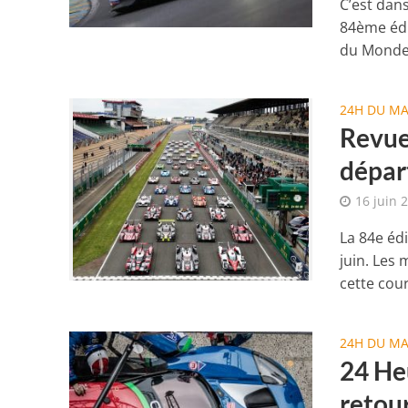
C’est dan
84ème édi
du Monde.
24H DU M
Revue
dépar
16 juin 
La 84e éd
juin. Les
cette cour
24H DU M
24 He
retour