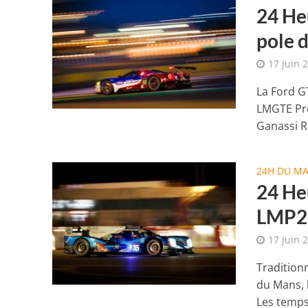
24 He
pole 
17 juin 
La Ford GT
LMGTE Pro
Ganassi Ra
24H DU M
24 He
LMP2 
17 juin 
Tradition
du Mans, l
Les temps.