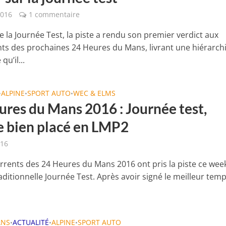
2016
1 commentaire
de la Journée Test, la piste a rendu son premier verdict aux
ts des prochaines 24 Heures du Mans, livrant une hiérarch
qu’il...
ALPINE
SPORT AUTO
WEC & ELMS
•
•
•
ures du Mans 2016 : Journée test,
e bien placé en LMP2
016
rrents des 24 Heures du Mans 2016 ont pris la piste ce wee
aditionnelle Journée Test. Après avoir signé le meilleur tem
ANS
ACTUALITÉ
ALPINE
SPORT AUTO
•
•
•