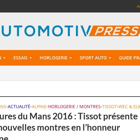
A
N
ESSAIS
HORLOGERIE
SPORT AUTO
GUIDE PR
ANS
ACTUALITÉ
ALPINE
HORLOGERIE / MONTRES
TISSOT
WEC & EL
•
•
•
•
•
ures du Mans 2016 : Tissot présente
nouvelles montres en l’honneur
ine