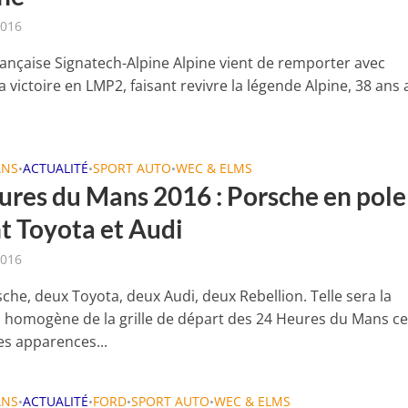
2016
française Signatech-Alpine Alpine vient de remporter avec
 victoire en LMP2, faisant revivre la légende Alpine, 38 ans
ANS
ACTUALITÉ
SPORT AUTO
WEC & ELMS
•
•
•
ures du Mans 2016 : Porsche en pole
t Toyota et Audi
2016
che, deux Toyota, deux Audi, deux Rebellion. Telle sera la
 homogène de la grille de départ des 24 Heures du Mans c
es apparences...
ANS
ACTUALITÉ
FORD
SPORT AUTO
WEC & ELMS
•
•
•
•