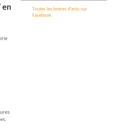
T en
Toutes les brèves d’actu sur
Facebook
orie
eures
ses.