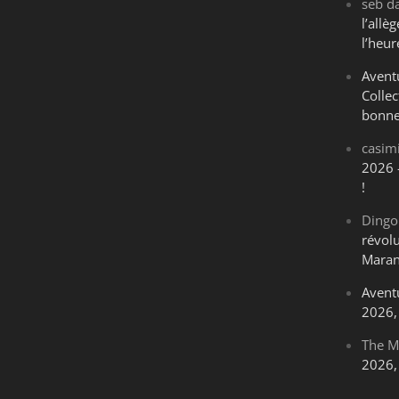
seb
d
l’all
l’heur
Avent
Collec
bonne
casim
2026 
!
Dingo
révol
Maran
Avent
2026, 
The M
2026, 