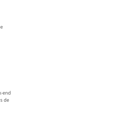
ie
k-end
ps de