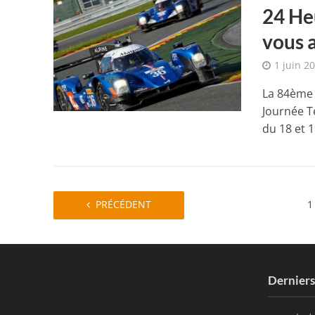
24 He
vous 
1 juin 2
La 84ème 
Journée T
du 18 et 19
PRÉCÉDENT
1
Dernier