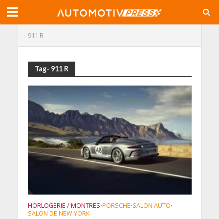
911 R
Tag- 911 R
HORLOGERIE / MONTRES
PORSCHE
SALON AUTO
•
•
•
SALON DE NEW YORK