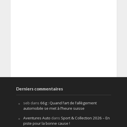
Derniers commentaires
seb
dans
66g : Quand l’art de l’allègement
automobile se met à l’heure suisse
Aventures Auto
dans
Sport & Collection 2026 – En
piste pour la bonne cause !