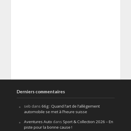
Derniers commentaires
seb
dans
66g : Quand l’art de l’allègement
automobile se met à l’heure suisse
Aventures Auto
dans
Sport & Collection 2026 – En
piste pour la bonne cause !