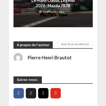
Le Mans Classic Legend
)
2026 : Mazda 787B
3 semaines ago
VOIR TOUS LES ARTICLES
A propos de l'auteur
Pierre Henri Brautot
Suivez-nous :