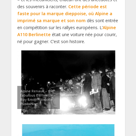
des souvenirs à raconter.
Cette période est
faste pour la marque dieppoise, où Alpine a
imprimé sa marque et son nom
dès sont entrée
en compétition sur les rallyes européens. L’
Alpine
A110 Berlinette
était une voiture née pour courir,
né pour gagner. C’est son histoire.
Alpine Renault – the
fabulous Berlinette –
Roy Smith – Veloce
Publishing