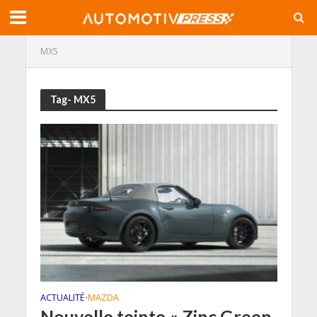
MX5
Tag- MX5
ACTUALITÉ
MAZDA
•
Nouvelle teinte « Zinc Green