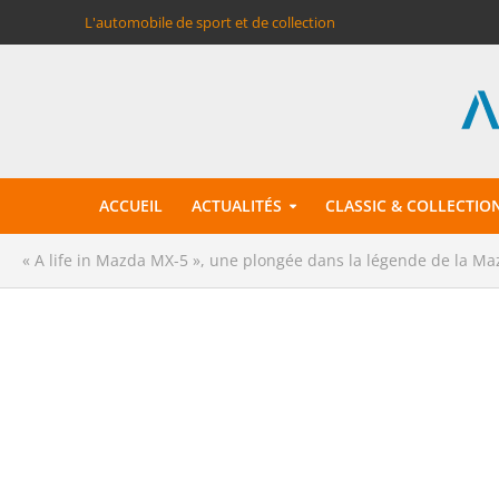
L'automobile de sport et de collection
ACCUEIL
ACTUALITÉS
CLASSIC & COLLECTIO
« A life in Mazda MX-5 », une plongée dans la légende de la M