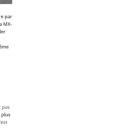
re par
da MX-
ler
même
t pas
é
plus
’est