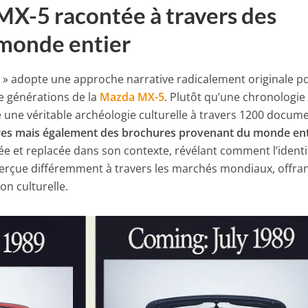
a MX-5 racontée à travers des
monde entier
5
» adopte une approche narrative radicalement originale p
re générations de la
Mazda MX-5
. Plutôt qu’une chronologie
ie une véritable archéologie culturelle à travers 1200 docum
ares mais également des brochures provenant du monde ent
ée et replacée dans son contexte, révélant comment l’ident
 perçue différemment à travers les marchés mondiaux, offra
on culturelle.