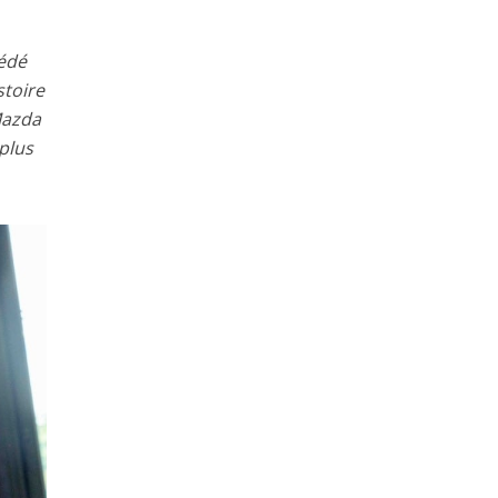
sédé
stoire
 Mazda
 plus