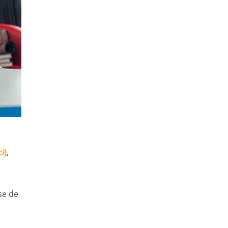
i)
,
se de