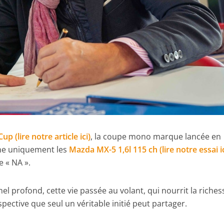
p (lire notre article ici)
, la coupe mono marque lancée en
rne uniquement les
Mazda MX-5 1,6l 115 ch (lire notre essai ic
e « NA ».
l profond, cette vie passée au volant, qui nourrit la riches
pective que seul un véritable initié peut partager.