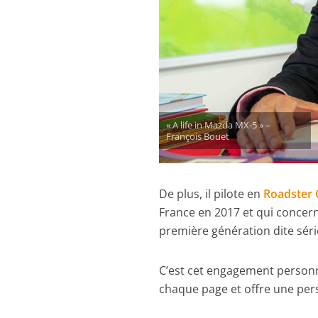
« A life in Mazda MX-5 » –
François Bouet
De plus, il pilote en
Roadster Cu
France en 2017 et qui conce
première génération dite séri
C’est cet engagement personne
chaque page et offre une pers