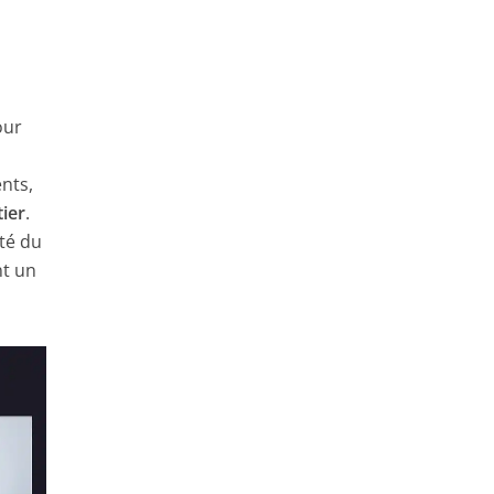
our
ents,
ier
.
ité du
nt un