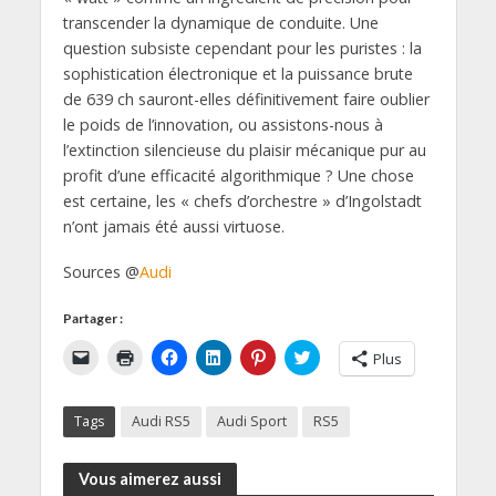
transcender la dynamique de conduite. Une
question subsiste cependant pour les puristes : la
sophistication électronique et la puissance brute
de 639 ch sauront-elles définitivement faire oublier
le poids de l’innovation, ou assistons-nous à
l’extinction silencieuse du plaisir mécanique pur au
profit d’une efficacité algorithmique ? Une chose
est certaine, les « chefs d’orchestre » d’Ingolstadt
n’ont jamais été aussi virtuose.
Sources @
Audi
Partager :
C
C
C
C
C
C
Plus
l
l
l
l
l
l
i
i
i
i
i
i
q
q
q
q
q
q
u
u
u
u
u
u
Tags
Audi RS5
Audi Sport
RS5
e
e
e
e
e
e
r
r
z
z
z
z
p
p
p
p
p
p
o
o
o
o
o
o
Vous aimerez aussi
u
u
u
u
u
u