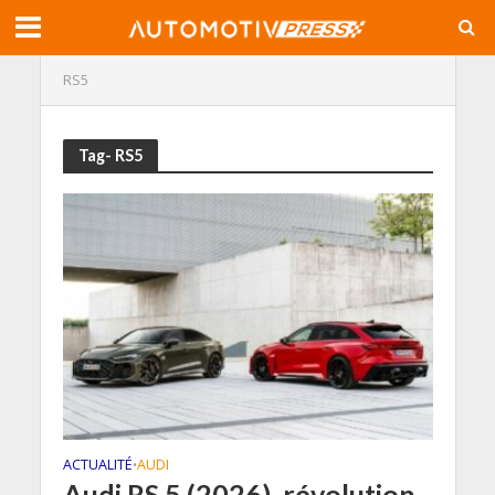
RS5
Tag- RS5
ACTUALITÉ
AUDI
•
Audi RS 5 (2026), révolution