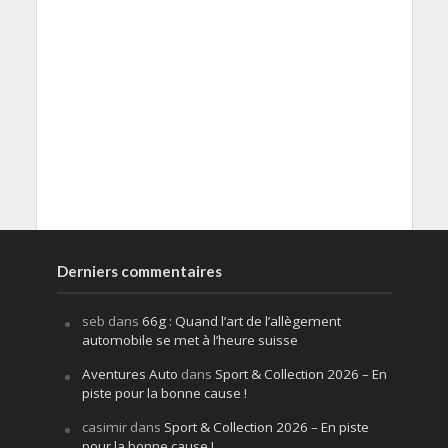
Derniers commentaires
seb
dans
66g : Quand l’art de l’allègement
automobile se met à l’heure suisse
Aventures Auto
dans
Sport & Collection 2026 – En
piste pour la bonne cause !
casimir
dans
Sport & Collection 2026 – En piste
pour la bonne cause !