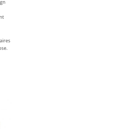
ign
s
nt
aires
ose.