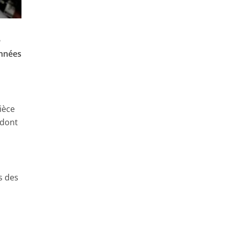
e
années
ièce
dont
s des