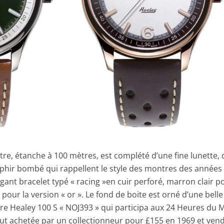
re, étanche à 100 mètres, est complété d’une fine lunette, 
aphir bombé qui rappellent le style des montres des années
légant bracelet typé « racing »en cuir perforé, marron clair p
pour la version « or ». Le fond de boite est orné d’une belle
re Healey 100 S « NOJ393 » qui participa aux 24 Heures du 
 fut achetée par un collectionneur pour £155 en 1969 et ven