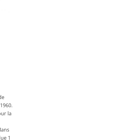
de
 1960.
our la
Mans
due 1