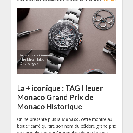
Artisans de Genève «
The Mika Hakkinen
Challenge »
La + iconique : TAG Heuer
Monaco Grand Prix de
Monaco Historique
On ne présente plus la
Monaco
, cette montre au
boitier carré qui tire son nom du célèbre grand prix
de Formule 1 et qui fut popularisée par l’acteur