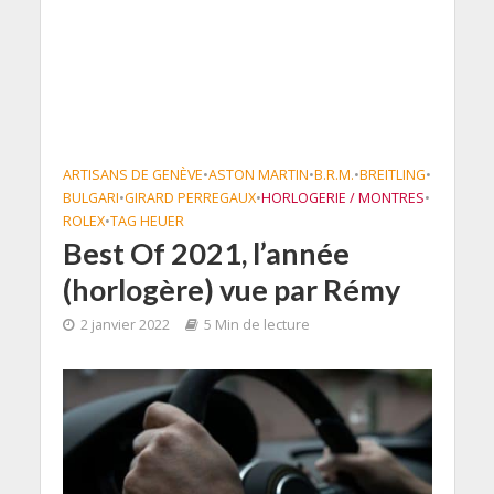
ARTISANS DE GENÈVE
•
ASTON MARTIN
•
B.R.M.
•
BREITLING
•
BULGARI
•
GIRARD PERREGAUX
•
HORLOGERIE / MONTRES
•
ROLEX
•
TAG HEUER
Best Of 2021, l’année
(horlogère) vue par Rémy
2 janvier 2022
5 Min de lecture