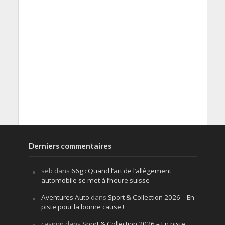
Derniers commentaires
seb
dans
66g : Quand l’art de l’allègement
automobile se met à l’heure suisse
Aventures Auto
dans
Sport & Collection 2026 – En
piste pour la bonne cause !
casimir
dans
Sport & Collection 2026 – En piste