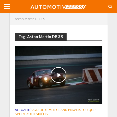
Aston Martin DB 3 S
Tag- Aston Martin DB 3 S
ACTUALITÉ
AVD OLDTIMER GRAND PRIX
HISTORIQUE
•
•
•
SPORT AUTO
VIDÉOS
•