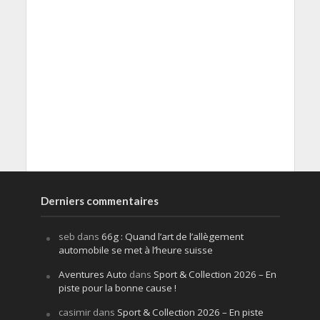
Derniers commentaires
seb
dans
66g : Quand l’art de l’allègement
automobile se met à l’heure suisse
Aventures Auto
dans
Sport & Collection 2026 – En
piste pour la bonne cause !
casimir
dans
Sport & Collection 2026 – En piste