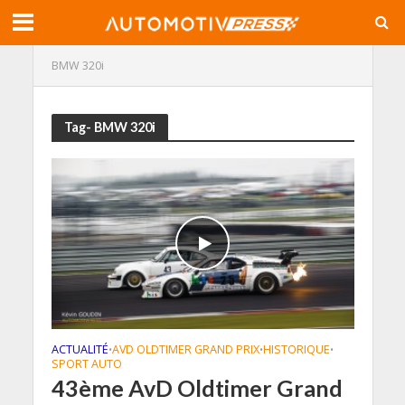
BMW 320i
Tag- BMW 320i
ACTUALITÉ
AVD OLDTIMER GRAND PRIX
HISTORIQUE
•
•
•
SPORT AUTO
43ème AvD Oldtimer Grand