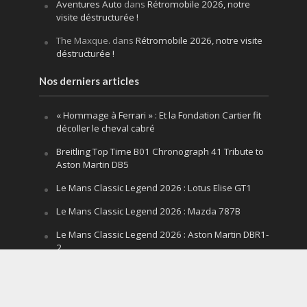
Aventures Auto
dans
Rétromobile 2026, notre
visite déstructurée !
The Maxque.
dans
Rétromobile 2026, notre visite
déstructurée !
Nos derniers articles
« Hommage à Ferrari » : Et la Fondation Cartier fit
décoller le cheval cabré
Breitling Top Time B01 Chronograph 41 Tribute to
Aston Martin DB5
Le Mans Classic Legend 2026 : Lotus Elise GT1
Le Mans Classic Legend 2026 : Mazda 787B
Le Mans Classic Legend 2026 : Aston Martin DBR1-
2
Festival of Speed Goodwood 2026 : la leçon
silencieuse d’un V12 qui hurle
Le Mans Classic Legend 2026 : la fin d’un mythe,