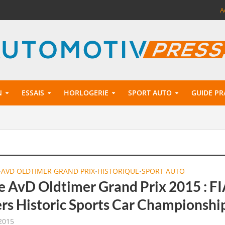
A
N
ESSAIS
HORLOGERIE
SPORT AUTO
GUIDE PR
AVD OLDTIMER GRAND PRIX
HISTORIQUE
SPORT AUTO
•
•
•
 AvD Oldtimer Grand Prix 2015 : F
rs Historic Sports Car Championshi
2015