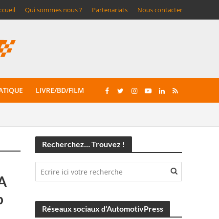
ccueil
Qui sommes nous ?
Partenariats
Nous contacter
ATIQUE
LIVRE/BD/FILM
Recherchez… Trouvez !
IA
p
Réseaux sociaux d’AutomotivPress