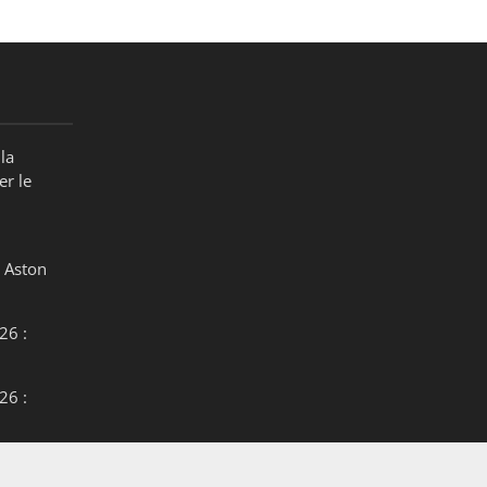
la
er le
 Aston
26 :
26 :
26 :