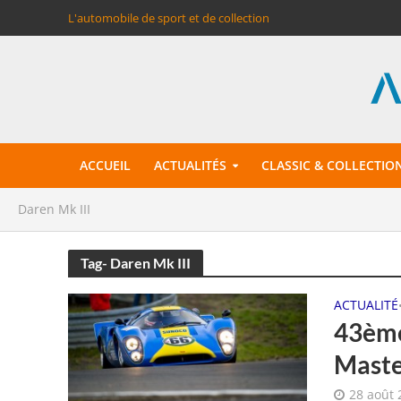
L'automobile de sport et de collection
ACCUEIL
ACTUALITÉS
CLASSIC & COLLECTIO
Daren Mk III
Tag- Daren Mk III
ACTUALITÉ
43ème
Maste
28 août 