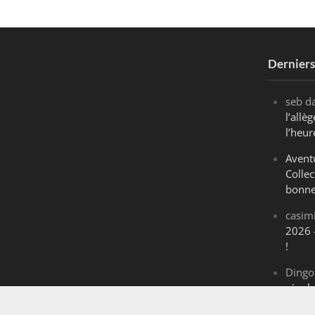
Dernier
seb
d
l’all
l’heur
Avent
Collec
bonne
casim
2026 
!
Dingo
révol
Maran