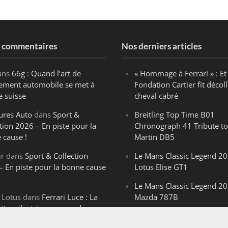
s commentaires
Nos derniers articles
ans
66g : Quand l’art de
« Hommage à Ferrari » : Et 
ègement automobile se met à
Fondation Cartier fit décoll
e suisse
cheval cabré
ures Auto
dans
Sport &
Breitling Top Time B01
tion 2026 – En piste pour la
Chronograph 41 Tribute to
 cause !
Martin DB5
ir
dans
Sport & Collection
Le Mans Classic Legend 20
– En piste pour la bonne cause
Lotus Elise GT1
Le Mans Classic Legend 20
 Lotus
dans
Ferrari Luce : La
Mazda 787B
ution électrique venue de
Le Mans Classic Legend 20
ello
Aston Martin DBR1-2