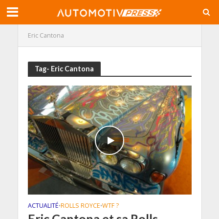
Eric Cantona
Tag- Eric Cantona
ACTUALITÉ
ROLLS ROYCE
WTF ?
•
•
Eric Cantona et sa Rolls