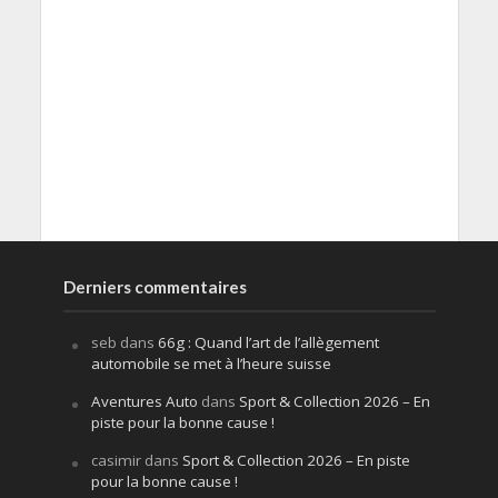
Derniers commentaires
seb
dans
66g : Quand l’art de l’allègement
automobile se met à l’heure suisse
Aventures Auto
dans
Sport & Collection 2026 – En
piste pour la bonne cause !
casimir
dans
Sport & Collection 2026 – En piste
pour la bonne cause !