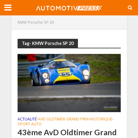
KMW Porsche SP 20
Tag- KMW Porsche SP 20
ACTUALITÉ
AVD OLDTIMER GRAND PRIX
HISTORIQUE
•
•
•
SPORT AUTO
43ème AvD Oldtimer Grand