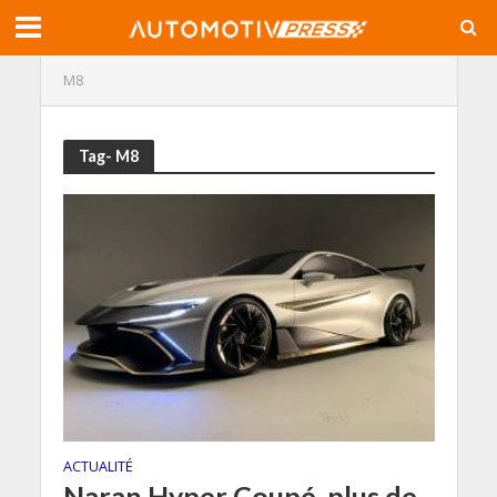
M8
Tag- M8
ACTUALITÉ
Naran Hyper Coupé, plus de