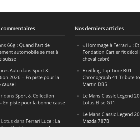
s commentaires
Nos derniers articles
ans
66g : Quand l’art de
« Hommage à Ferrari » : Et 
ègement automobile se met à
Fondation Cartier fit décoll
e suisse
cheval cabré
ures Auto
dans
Sport &
Breitling Top Time B01
tion 2026 – En piste pour la
Chronograph 41 Tribute to
 cause !
Martin DB5
ir
dans
Sport & Collection
Le Mans Classic Legend 20
– En piste pour la bonne cause
Lotus Elise GT1
Le Mans Classic Legend 20
 Lotus
dans
Ferrari Luce : La
Mazda 787B
ution électrique venue de
Le Mans Classic Legend 20
ello
Aston Martin DBR1-2