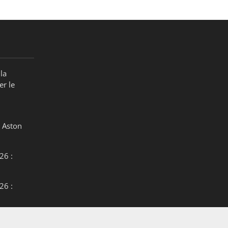
la
er le
 Aston
26 :
26 :
26 :