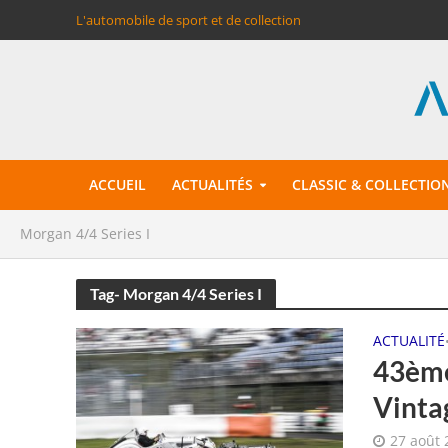
L'automobile de sport et de collection
ACCUEIL
ACTUALITÉS
CLASSIC & COLLECTIO
Morgan 4/4 Series I
Tag- Morgan 4/4 Series I
ACTUALITÉ
43ème
Vinta
27 août 