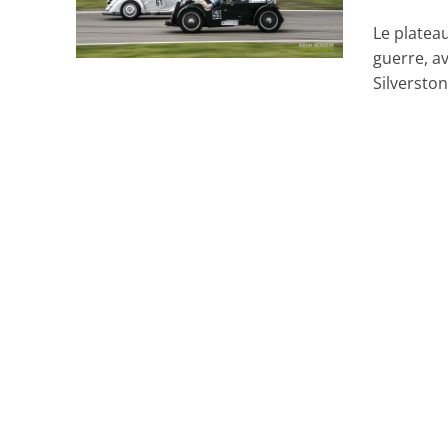
Le platea
guerre, a
Silverston