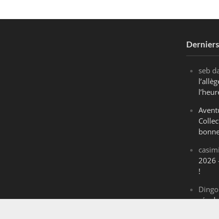
Dernier
seb
d
l’all
l’heur
Avent
Collec
bonne
casim
2026 
!
Dingo
révol
Maran