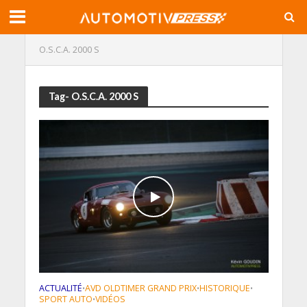
O.S.C.A. 2000 S
Tag- O.S.C.A. 2000 S
ACTUALITÉ
AVD OLDTIMER GRAND PRIX
HISTORIQUE
•
•
•
SPORT AUTO
VIDÉOS
•