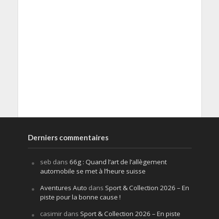
Derniers commentaires
seb
dans
66g : Quand l’art de l’allègement
automobile se met à l’heure suisse
Aventures Auto
dans
Sport & Collection 2026 – En
piste pour la bonne cause !
casimir
dans
Sport & Collection 2026 – En piste