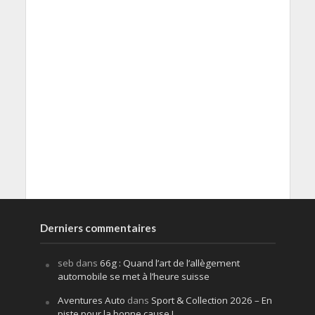
Derniers commentaires
seb
dans
66g : Quand l’art de l’allègement
automobile se met à l’heure suisse
Aventures Auto
dans
Sport & Collection 2026 – En
piste pour la bonne cause !