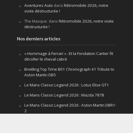
Aventures Auto
dans
Rétromobile 2026, notre
visite déstructurée !
The Maxque.
dans
Rétromobile 2026, notre visite
déstructurée !
Nos derniers articles
« Hommage à Ferrari » : Et la Fondation Cartier fit
décoller le cheval cabré
Breitling Top Time B01 Chronograph 41 Tribute to
Aston Martin DB5
Le Mans Classic Legend 2026 : Lotus Elise GT1
Le Mans Classic Legend 2026 : Mazda 787B
Le Mans Classic Legend 2026 : Aston Martin DBR1-
2
Festival of Speed Goodwood 2026 : la leçon
silencieuse d’un V12 qui hurle