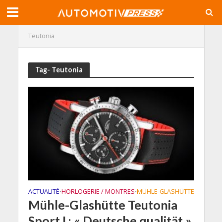
Teutonia
Tag- Teutonia
ACTUALITÉ
HORLOGERIE / MONTRES
MÜHLE-GLASHÜTTE
•
•
Mühle-Glashütte Teutonia
Sport I : « Deutsche qualität »