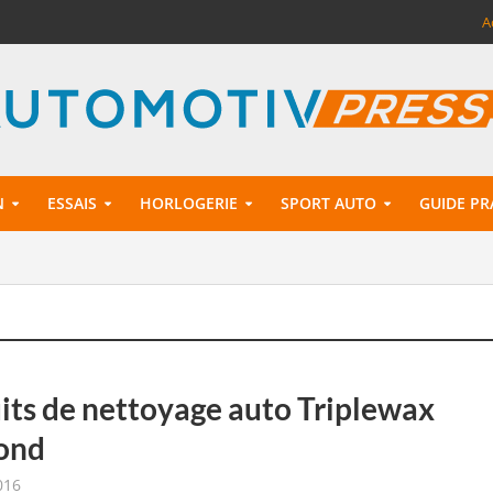
A
N
ESSAIS
HORLOGERIE
SPORT AUTO
GUIDE PR
its de nettoyage auto Triplewax
ond
016