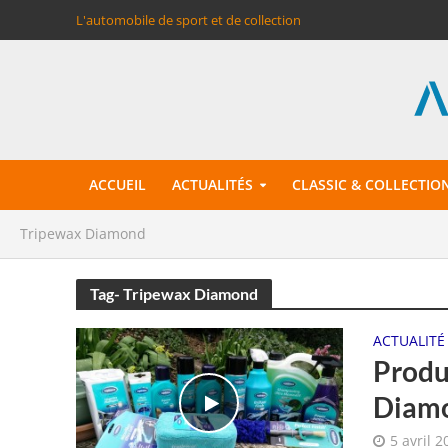
L'automobile de sport et de collection
ACCUEIL
ACTUALITÉS
CLASSIC & COLLECTIO
Tripewax Diamond
Tag- Tripewax Diamond
ACTUALITÉ
Produ
Diam
5 avril 2