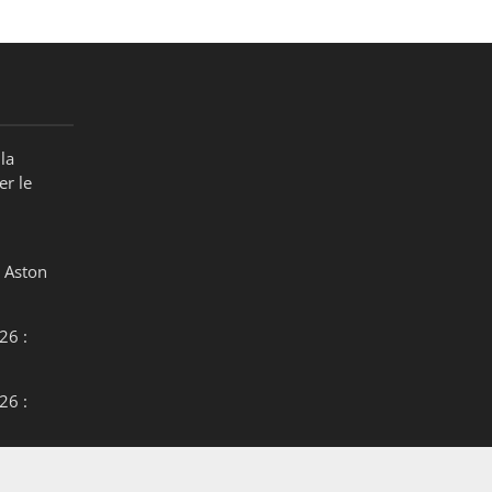
la
er le
 Aston
26 :
26 :
26 :