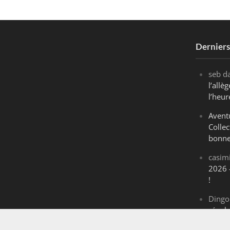
Dernier
seb
d
l’all
l’heur
Avent
Collec
bonne
casim
2026 
!
Dingo
révol
Maran