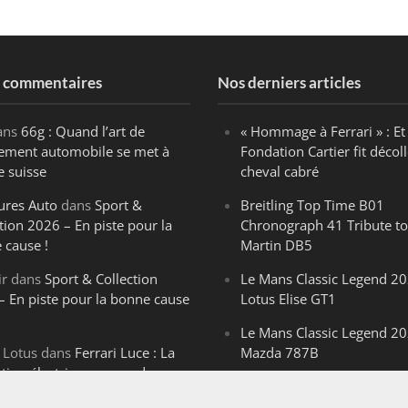
s commentaires
Nos derniers articles
ans
66g : Quand l’art de
« Hommage à Ferrari » : Et 
ègement automobile se met à
Fondation Cartier fit décoll
e suisse
cheval cabré
ures Auto
dans
Sport &
Breitling Top Time B01
tion 2026 – En piste pour la
Chronograph 41 Tribute to
 cause !
Martin DB5
ir
dans
Sport & Collection
Le Mans Classic Legend 20
– En piste pour la bonne cause
Lotus Elise GT1
Le Mans Classic Legend 20
 Lotus
dans
Ferrari Luce : La
Mazda 787B
ution électrique venue de
Le Mans Classic Legend 20
ello
Aston Martin DBR1-2