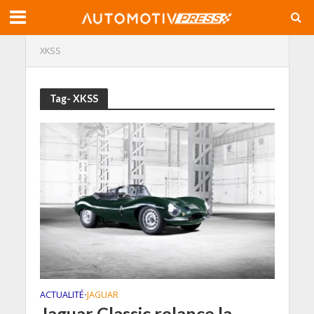
XKSS
Tag- XKSS
ACTUALITÉ
JAGUAR
•
Jaguar Classic relance la