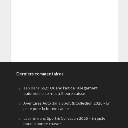
Derniers commentaires
seb
dans
66g : Quand l’art de l’allègement
automobile se met à l’heure suisse
Aventures Auto
dans
Sport & Collection 2026 – En
piste pour la bonne cause !
casimir
dans
Sport & Collection 2026 – En piste
pour la bonne cause !