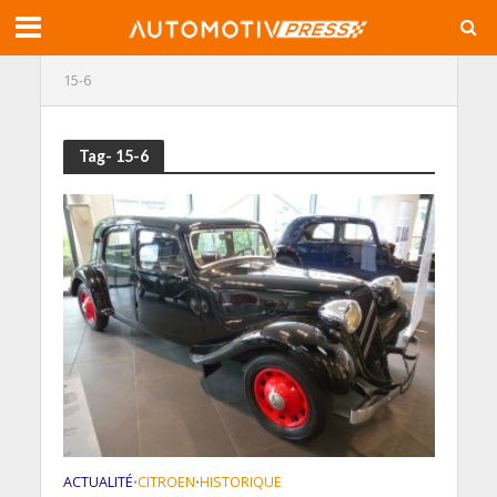
15-6
Tag- 15-6
ACTUALITÉ
CITROEN
HISTORIQUE
•
•