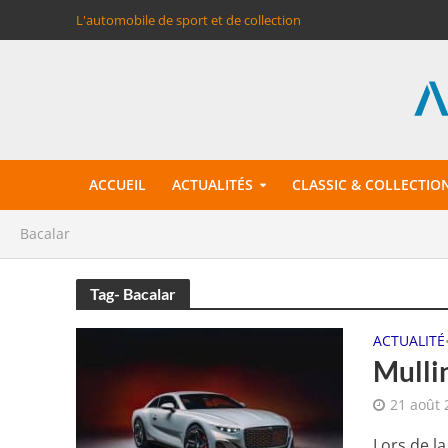
L'automobile de sport et de collection
ACCUEIL
ACTUALITÉS
CLASSIC & COLLECTIO
Bacalar
Tag- Bacalar
ACTUALITÉ
Mulli
21 août 
Lors de l