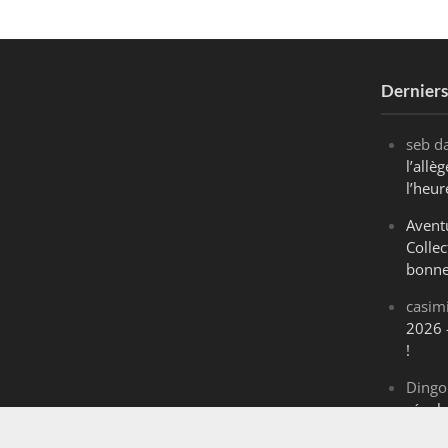
Dernier
seb
d
l’all
l’heur
Avent
Collec
bonne
casim
2026 
!
Dingo
révol
Maran