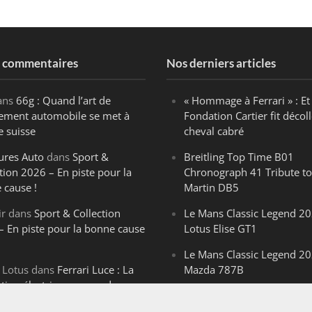
s commentaires
Nos derniers articles
ans
66g : Quand l’art de
« Hommage à Ferrari » : Et 
ègement automobile se met à
Fondation Cartier fit décoll
e suisse
cheval cabré
ures Auto
dans
Sport &
Breitling Top Time B01
tion 2026 – En piste pour la
Chronograph 41 Tribute to
 cause !
Martin DB5
ir
dans
Sport & Collection
Le Mans Classic Legend 20
– En piste pour la bonne cause
Lotus Elise GT1
Le Mans Classic Legend 20
 Lotus
dans
Ferrari Luce : La
Mazda 787B
ution électrique venue de
Le Mans Classic Legend 20
ello
Aston Martin DBR1-2