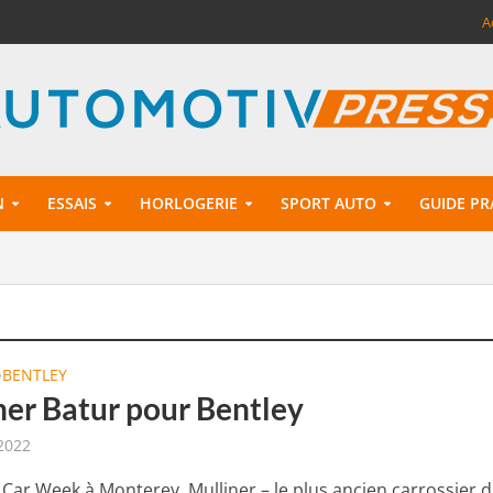
A
N
ESSAIS
HORLOGERIE
SPORT AUTO
GUIDE PR
BENTLEY
•
ner Batur pour Bentley
2022
a Car Week à Monterey, Mulliner – le plus ancien carrossier 