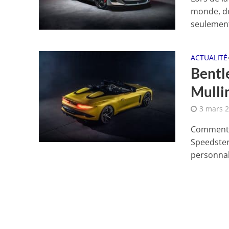
monde, de
seulement
ACTUALITÉ
Bentle
Mulli
3 mars 
Comment f
Speedster
personnali