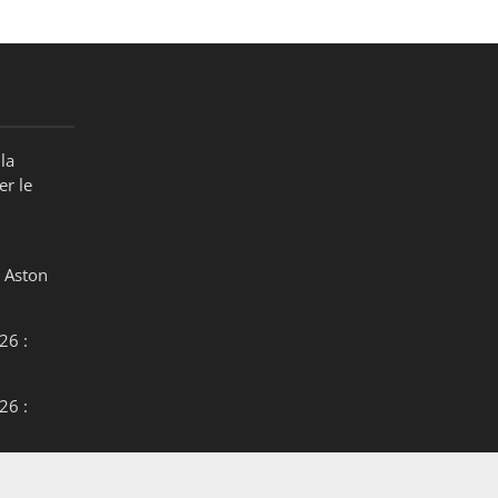
la
er le
 Aston
26 :
26 :
26 :