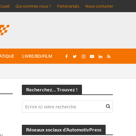
ccueil
Qui sommes nous ?
Partenariats
Nous contacter
ATIQUE
LIVRE/BD/FILM
Recherchez… Trouvez !
Réseaux sociaux d’AutomotivPress
du