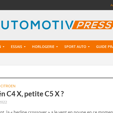
A
N
ESSAIS
HORLOGERIE
SPORT AUTO
GUIDE PR
CITROEN
•
n C4 X, petite C5 X ?
 2022
t, la « berline crossover » a le vent en poupe en ce momen