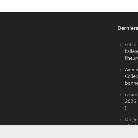
Dernier
seb
d
l’all
l’heur
Avent
Collec
bonne
casim
2026 
!
Dingo
révol
Maran