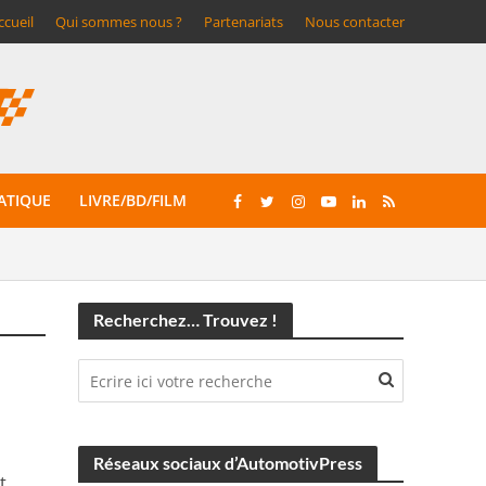
ccueil
Qui sommes nous ?
Partenariats
Nous contacter
ATIQUE
LIVRE/BD/FILM
Recherchez… Trouvez !
Réseaux sociaux d’AutomotivPress
t.