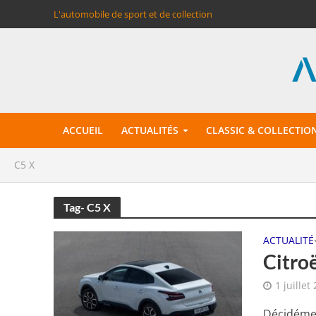
L'automobile de sport et de collection
ACCUEIL
ACTUALITÉS
CLASSIC & COLLECTIO
C5 X
Tag- C5 X
ACTUALITÉ
Citroë
1 juillet
Décidémen