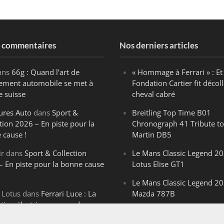
s commentaires
Nos derniers articles
ans
66g : Quand l’art de
« Hommage à Ferrari » : Et 
ègement automobile se met à
Fondation Cartier fit décoll
e suisse
cheval cabré
ures Auto
dans
Sport &
Breitling Top Time B01
tion 2026 – En piste pour la
Chronograph 41 Tribute to
 cause !
Martin DB5
ir
dans
Sport & Collection
Le Mans Classic Legend 20
– En piste pour la bonne cause
Lotus Elise GT1
Le Mans Classic Legend 20
 Lotus
dans
Ferrari Luce : La
Mazda 787B
ution électrique venue de
Le Mans Classic Legend 20
ello
Aston Martin DBR1-2