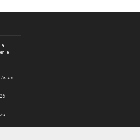
la
er le
 Aston
26 :
26 :
26 :