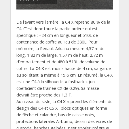
De l’avant vers l’arrière, la C4 X reprend 80 % de la
C4. C’est donc toute la partie arrière qui est
spécifique : +24 cm en longueur et 510L de
contenance de coffre au lieu de 380L. Pour
mémoire, la Renault Arkalna mesure 4,57 m de
long, 1,82 m de large, 1,57 m de haut, 2,72 m
d’empattement et de 480 à 513L de volume de
coffre. La
C4 X
est moins haute de 4 cm, sa garde
au sol étant la même à 15,6 cm. En résumé, la C4 X
est une C4 à la silhouette « fastback » (un
coefficient de traînée CX de 0,29). Sa masse
devrait être proche des 1,3 T.
Au niveau du style, la
C4 X
reprend les éléments du
design des C4 et C5 X : blocs optiques en forme
de flèche et calandre, bas de caisse noirs,
protections latérales Airbump, dessin des vitres de
custode, hanches galbées, petit spoiler intégré au