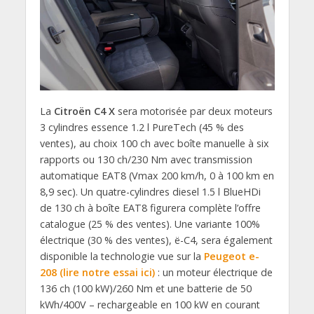
La
Citroën C4 X
sera motorisée par deux moteurs
3 cylindres essence 1.2 l PureTech (45 % des
ventes), au choix 100 ch avec boîte manuelle à six
rapports ou 130 ch/230 Nm avec transmission
automatique EAT8 (Vmax 200 km/h, 0 à 100 km en
8,9 sec). Un quatre-cylindres diesel 1.5 l BlueHDi
de 130 ch à boîte EAT8 figurera complète l’offre
catalogue (25 % des ventes). Une variante 100%
électrique (30 % des ventes), ë-C4, sera également
disponible la technologie vue sur la
Peugeot e-
208 (lire notre essai ici)
: un moteur électrique de
136 ch (100 kW)/260 Nm et une batterie de 50
kWh/400V – rechargeable en 100 kW en courant