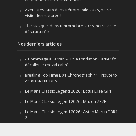
Aventures Auto
dans
Rétromobile 2026, notre
visite déstructurée !
The Maxque.
dans
Rétromobile 2026, notre visite
déstructurée !
Nos derniers articles
« Hommage à Ferrari » : Et la Fondation Cartier fit
décoller le cheval cabré
Breitling Top Time B01 Chronograph 41 Tribute to
Aston Martin DB5
Le Mans Classic Legend 2026 : Lotus Elise GT1
Le Mans Classic Legend 2026 : Mazda 787B
Le Mans Classic Legend 2026 : Aston Martin DBR1-
2
Festival of Speed Goodwood 2026 : la leçon
silencieuse d’un V12 qui hurle