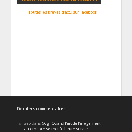
Toutes les brèves d’actu sur Facebook
Derniers commentaires
seb
dans
66g : Quand l’art de l’allègement
automobile se met à l’heure suisse